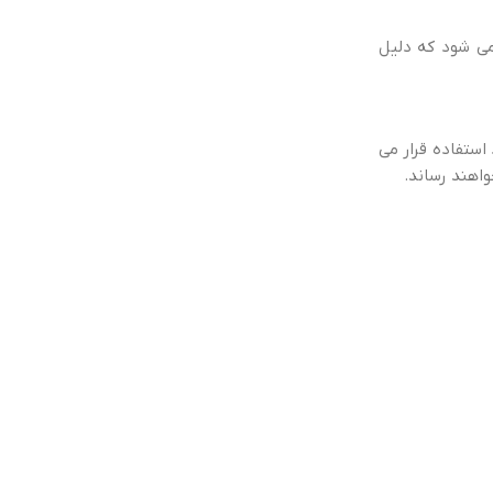
ی همچون یاتاقان، قطعات نورد آلومینیوم و چرخ دنده ها از تفلون PTFE استفاده می شود که دلیل
مورد استفاده قرار می