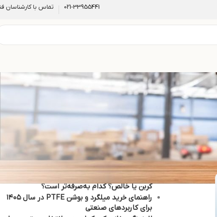
021-33955441
تماس با کارشناسان فن
نوشته‌های تازه
بررسی جامع عوامل موثر بر قیمت ورق تفلون
(PTFE) در بازار ایران ۱۴۰۵
راهنمای اقتصادی خرید تفلون صنعتی: PTFE برنز،
کربن یا خالص؟ کدام به‌صرفه‌تر است؟
راهنمای خرید میلگرد و بوشن PTFE در سال ۱۴۰۵
برای کاربردهای صنعتی