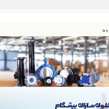
ا ما
روکش تفلون
ECTF در ماهشهر
۰
یخ مهر ۴, ۱۴۰۳