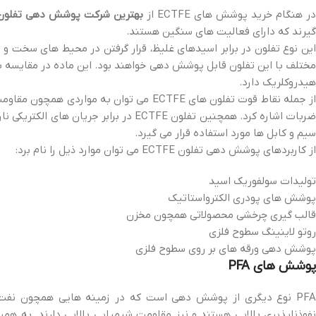
ر هنگام خرید پوشش های ECTFE از
بهترین شرکت پوشش دهی تفلون ECTFE در ماهش
گیرند که دارای فعالیت های سنگین هستند.
این نوع تفلون در برابر اسیدهای غلیظ، قرار گرفتن در محیط های سخت و
هیدروکلریک دارد.
از جمله نقاط قوت تفلون های ECTFE می توان 
ضربات اشاره کرد. همچنین تفلون ECTFE در 
سیم و کابل ها مورد استفاده قرار می گیرد.
از کاربردهای پوشش دهی تفلون ECTFE می توان موارد ذیل را نام برد:
تولیدات سولفوریک اسید
پوشش های پودری الکترواستاتیک
قالب گیری چرخشی محصولاتی همچون مخزن
روتو لاینینگ سطوح فلزی
پوشش دهی ورقه های بر روی سطوح فلزی
پوشش های PFA
PFA نوع دیگری از پوشش دهی است که در زمینه هایی همچون نفت و
نفوذناپذیری بالایی هستند و نیز مقاومت شیمیایی بالایی دارند. به هم