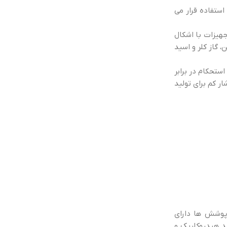
ستفاده قرار می
جهیزات با اشکال
ا در برابر دی اکسید کربن، گاز کلر و اسید
 و استحکام در برابر
 انتشار کم برای تولید
 پوشش ها دارای
د هیدروکلریک و