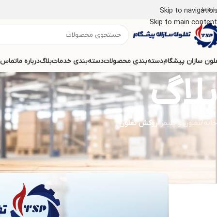
اره ما
Skip to navigation
Skip to main content
لون سازان پیشگام
دسته‌بندی محصولات
دسته‌بندی خدمات
بلاگ
درباره ما
تماس ب
بلاگ
خانه
/
تفلون و پلیمر
/
روکش تفلون
بهترین شرکت پوشش دهی تفلون E
در تار