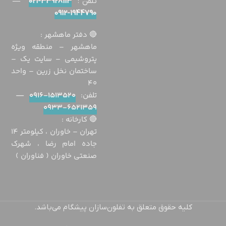
تلفن :
33928113-021
—
1944790-0912
🔴 دفتر ماهشهر :
ماهشهر – منطقه ویژه
پتروشیمی – سایت یک –
ساختمان نخل زرین – واحد
40
تلفن:
1513520-0916
—
6521359-0933
🔴 كارخانه :
تهران – خاوران ، كيلومتر ١٤
جاده امام رضا ، شهرك
صنعتی خاوران ( فناوران )
کلیه حقوق متعلق به تفلون‌سازان پیشگام می‌باشد.