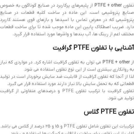
فلون
PTFE + other
از پلیمرهای پرکاربرد در صنایع گوناگون به خصوص
صنایع پتروشیمی است. این ماده در ساخت کلیه قطعات در صنایع
پتروشیمی که در معرض تماس با اسیدها و بازهای قوی هستند کاربرد
دارد. ضریب اصطکاک پایین این ماده موجب شده تا برای ساخت قطعات
مختلف اعم از رینگ ها، آب بندها و واشرها مورد استفاده قرار گیرد.
آشنایی با تفلون PTFE گرافیت
ز
PTFE + other
می توان به تفلون گرافیت اشاره کرد. در مواردی که نیاز
به روانکاری بیشتری است از این نوع تفلون استفاده می شود.
لذا از آنجا که تفلون گرافیت از قابلیت ضد سایش برخوردار است در تولید
قطعاتی که به تحمل سایش بالا نیاز دارند مورد استفاده قرار می گیرد.
تفلون گرافیت با ترکیب تفلون PTFE و درصدهای متفاوتی از گرافیت
تولید می شود.
تفلون PTFE گلاس
ترکیبات این تفلون شامل تفلون PTFE و 15 و 25 درصد از گلاس می باشد.
اغلب از این تفلون برای ساخت یاتاقان و کسگت ها استفاده می شود.