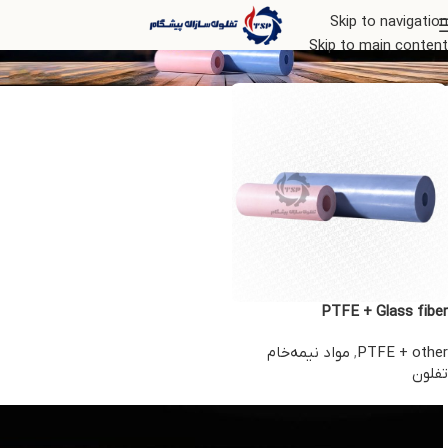
PTFE + other
Skip to navigation
Skip to main content
PTFE + Glass fiber
PTFE + other
,
مواد نیمه‌خام
تفلون