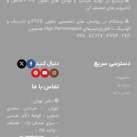
🔺پیشرو در تولید میلگرد و بوشن های تفلون PTFE خالص و
کامپوند های مختلف آن
🔺پيشگام در پوشش های تخصصی تفلون PTFE و لاینینگ و
کوتینگ با فلوروپليمرهاي High Performance همچون
PFA , ECTFE , PVDF , FEP
دسترسی سریع
دنبال کنید
محصولات
درباره ما
تماس با ما
تماس با ما
🔴 دفتر تهران :
تهران – خيابان سعدی
جنوبی – كوچه دکتر نفيسی
– سرای صدقی نژاد – همكف
– واحد ٨٥