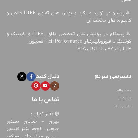
🔺پیشرو در تولید میلگرد و بوشن های تفلون PTFE خالص و
کامپوند های مختلف آن
🔺پيشگام در پوشش های تخصصی تفلون PTFE و لاینینگ و
کوتینگ با فلوروپليمرهاي High Performance همچون
PFA , ECTFE , PVDF , FEP
دسترسی سریع
دنبال کنید
محصولات
درباره ما
تماس با ما
تماس با ما
🔴 دفتر تهران :
تهران – خيابان سعدی
جنوبی – كوچه دکتر نفيسی
– سرای صدقی نژاد – همكف