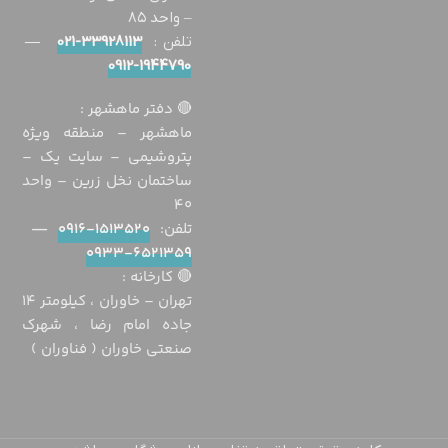
– واحد ٨٥
تلفن :
33928113-021
—
1944790-0912
🔴 دفتر ماهشهر :
ماهشهر – منطقه ویژه
پتروشیمی – سایت یک –
ساختمان نخل زرین – واحد
40
تلفن:
1513520-0916
—
6521359-0933
🔴 كارخانه :
تهران – خاوران ، كيلومتر ١٤
جاده امام رضا ، شهرك
صنعتی خاوران ( فناوران )