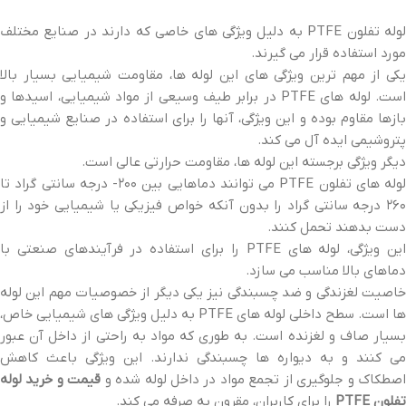
لوله تفلون PTFE به دلیل ویژگی های خاصی که دارند در صنایع مختلف
مورد استفاده قرار می گیرند.
یکی از مهم ترین ویژگی های این لوله ها، مقاومت شیمیایی بسیار بالا
است. لوله های PTFE در برابر طیف وسیعی از مواد شیمیایی، اسیدها و
بازها مقاوم بوده و این ویژگی، آنها را برای استفاده در صنایع شیمیایی و
پتروشیمی ایده آل می کند.
دیگر ویژگی برجسته این لوله ها، مقاومت حرارتی عالی است.
لوله های تفلون PTFE می توانند دماهایی بین ۲۰۰- درجه سانتی گراد تا
۲۶۰ درجه سانتی گراد را بدون آنکه خواص فیزیکی یا شیمیایی خود را از
دست بدهند تحمل کنند.
این ویژگی، لوله های PTFE را برای استفاده در فرآیندهای صنعتی با
دماهای بالا مناسب می سازد.
خاصیت لغزندگی و ضد چسبندگی نیز یکی دیگر از خصوصیات مهم این لوله
ها است. سطح داخلی لوله های PTFE به دلیل ویژگی های شیمیایی خاص،
بسیار صاف و لغزنده است. به طوری که مواد به راحتی از داخل آن عبور
می کنند و به دیواره ها چسبندگی ندارند. این ویژگی باعث کاهش
صطکاک و جلوگیری از تجمع مواد در داخل لوله شده و
قیمت و خرید لوله
تفلون PTFE
را برای کاربران، مقرون به صرفه می کند.