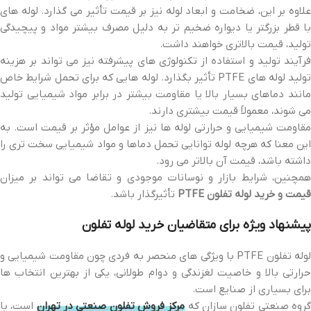
علاوه بر این، ضخامت و ابعاد لوله نیز بر قیمت تأثیر می گذارد. لوله های
با قطر بزرگتر یا دیواره ضخیم تر به دلیل مصرف بیشتر مواد و پیچیدگی
تولید، قیمت بالاتری خواهند داشت.
فرآیند تولید و استفاده از تکنولوژی های پیشرفته نیز می تواند بر هزینه
تولید لوله های PTFE تأثیر بگذارد. لوله هایی که برای تحمل شرایط خاص
مانند دماهای بسیار بالا یا مقاومت بیشتر در برابر مواد شیمیایی تولید
می شوند، معمولاً قیمت بیشتری دارند.
مقاومت شیمیایی و حرارتی لوله ها نیز از عوامل مؤثر بر قیمت است. به
این معنا که هرچه لوله توانایی تحمل دماها و مواد شیمیایی سخت تری را
داشته باشد، قیمت آن بالاتر می رود.
همچنین، شرایط بازار و نوسانات موجودی و تقاضا می تواند بر میزان
قیمت و خرید لوله تفلون PTFE
تأثیرگذار باشد.
پیشنهاد ویژه برای متقاضیان خرید لوله تفلون
لوله تفلون PTFE با ویژگی های منحصر به فردی چون مقاومت شیمیایی و
حرارتی بالا و خاصیت لغزندگی و دوام طولانی، یکی از بهترین انتخاب ها
برای بسیاری از صنایع است.
روه صنعتی تفلون سازان که
مرکز فروش تفلون صنعتی در تهران
است، با