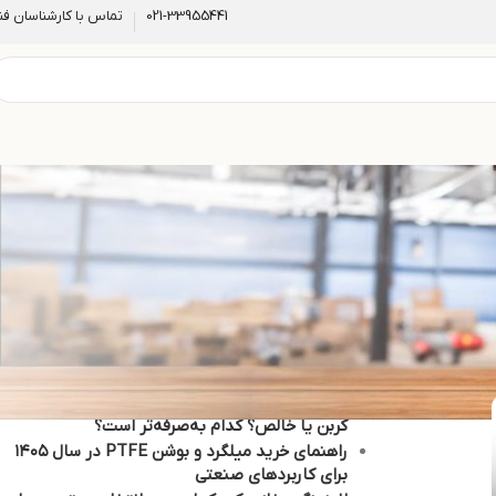
021-33955441
تماس با کارشناسان فن
نوشته‌های تازه
بررسی جامع عوامل موثر بر قیمت ورق تفلون
(PTFE) در بازار ایران ۱۴۰۵
راهنمای اقتصادی خرید تفلون صنعتی: PTFE برنز،
کربن یا خالص؟ کدام به‌صرفه‌تر است؟
راهنمای خرید میلگرد و بوشن PTFE در سال ۱۴۰۵
برای کاربردهای صنعتی