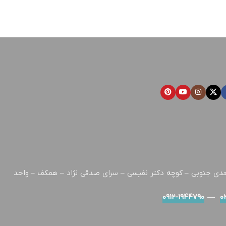
عدی جنوبی – كوچه دکتر نفيسی – سرای صدقی نژاد – همكف – واحد
1944790-0912
—