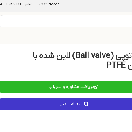
021-33955441
تماس با کارشناسان فن
شیر توپی (Ball valve) لاین شده با
PTF
دریافت مشاوره واتس‌اپ
استعلام تلفنی