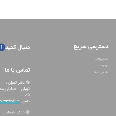
دسترسی سریع
دنبال کنید
محصولات
درباره ما
تماس با ما
تماس با ما
🔴 دفتر تهران :
تهران – خيابان س
٨٥
تلفن :
33928113-021
🔴 دفتر ماهشهر :