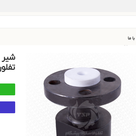
ا ما
تفلون E